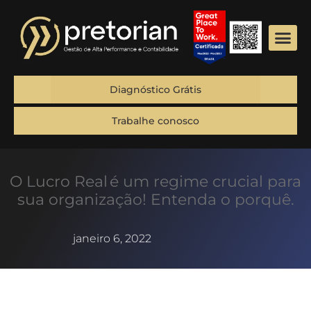
Diagnóstico Grátis
Trabalhe conosco
O Lucro Real é um regime crucial para
sua organização! Entenda o porquê.
janeiro 6, 2022