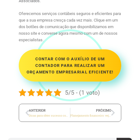
Associados
.
Oferecemos serviços contábeis seguros e eficientes para
que a sua empresa cresça cada vez mais. Clique em um
dos botões de comunicação que disponibilizamos em
nosso site e converse agora mesmo com um de nossos
especialistas.
CONTAR COM O AUXÍLIO DE UM
CONTADOR PARA REALIZAR UM
ORÇAMENTO EMPRESARIAL EFICIENTE!
5/5 - (1 voto)
ANTERIOR
PRÓXIMO
Dicas para obter sucesso com uma gestão empresarial eficiente
Planejamento financeiro: veja agora a chave do sucesso para o seu negócio