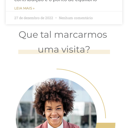
LEIA MAIS »
27 de dezembro de 2022
Nenhum comentário
Que
tal
marcarmos
u
m
a
v
i
s
i
t
a
?