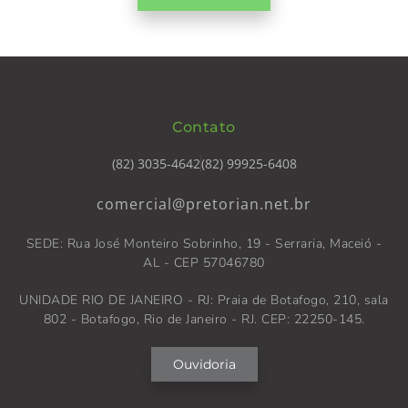
Contato
(82) 3035-4642
(82) 99925-6408
comercial@pretorian.net.br
SEDE: Rua José Monteiro Sobrinho, 19 - Serraria, Maceió -
AL - CEP 57046780
UNIDADE RIO DE JANEIRO - RJ: Praia de Botafogo, 210, sala
802 - Botafogo, Rio de Janeiro - RJ. CEP: 22250-145.
Ouvidoria