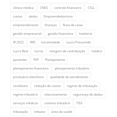
clínica médica
CNES
controle financeiro
CSLL
custos
dados
Empreendedorismo
empreendimento
finanças
fluxo de caixa
gestão empresarial
gestão financeira
hotelaria
IR 2022
IRPJ
lucratividade
Lucro Presumido
Lucro Real
lucros
margem de contribuição
médico
pacientes
PEP
Planejamento
planejamento financeiro
planejamento tributário
prontuário eletrônico
qualidade de atendimento
recebíveis
redução de custos
regime de tributação
regime tributário
relacionamento
segurança de dados
serviços médicos
sistema tributário
TISS
tributação
tributos
área da saúde