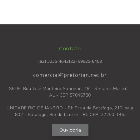
Contato
(82) 3035-4642
(82) 99925-6408
comercial@pretorian.net.br
SEDE: Rua José Monteiro Sobrinho, 19 - Serraria, Maceió -
AL - CEP 57046780
UNIDADE RIO DE JANEIRO - RJ: Praia de Botafogo, 210, sala
802 - Botafogo, Rio de Janeiro - RJ. CEP: 22250-145.
Ouvidoria