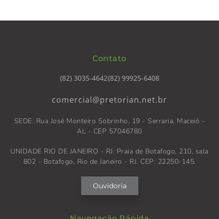
Contato
(82) 3035-4642
(82) 99925-6408
comercial@pretorian.net.br
SEDE: Rua José Monteiro Sobrinho, 19 - Serraria, Maceió -
AL - CEP 57046780
UNIDADE RIO DE JANEIRO - RJ: Praia de Botafogo, 210, sala
802 - Botafogo, Rio de Janeiro - RJ. CEP: 22250-145.
Ouvidoria
Navegação Rápida