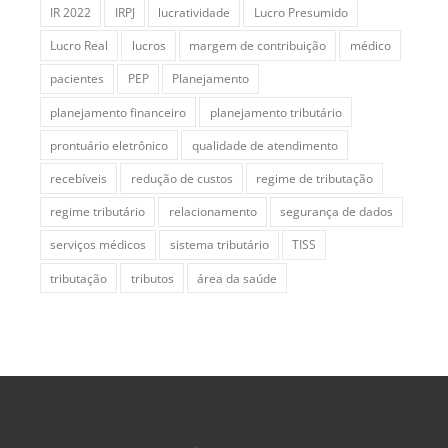
IR 2022
IRPJ
lucratividade
Lucro Presumido
Lucro Real
lucros
margem de contribuição
médico
pacientes
PEP
Planejamento
planejamento financeiro
planejamento tributário
prontuário eletrônico
qualidade de atendimento
recebíveis
redução de custos
regime de tributação
regime tributário
relacionamento
segurança de dados
serviços médicos
sistema tributário
TISS
tributação
tributos
área da saúde