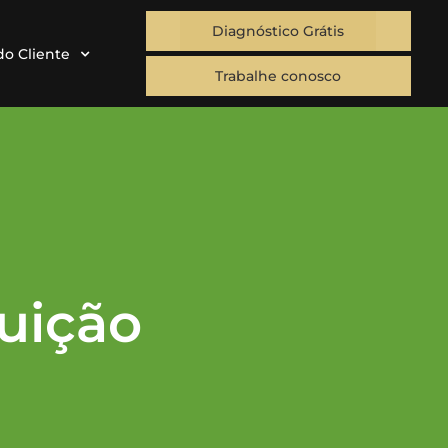
Diagnóstico Grátis
do Cliente
Trabalhe conosco
uição