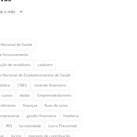
 Nacional de Saúde
de funcionamento
ação de recebíveis
cadastro
o Nacional de Estabelecimentos de Saúde
médica
CNES
controle financeiro
custos
dados
Empreendedorismo
ndimento
finanças
fluxo de caixa
empresarial
gestão financeira
hotelaria
IRPJ
lucratividade
Lucro Presumido
eal
lucros
margem de contribuição