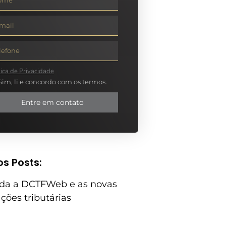
tica de Privacidade
Sim, li e concordo com os termos.
Entre em contato
os Posts:
da a DCTFWeb e as novas
ções tributárias