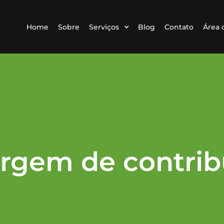
Home
Sobre
Serviços
Blog
Contato
Área 
argem de contrib