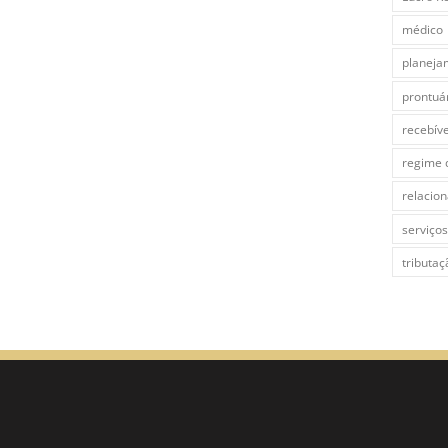
médico
planeja
prontuár
recebíve
regime 
relacio
serviço
tributaç