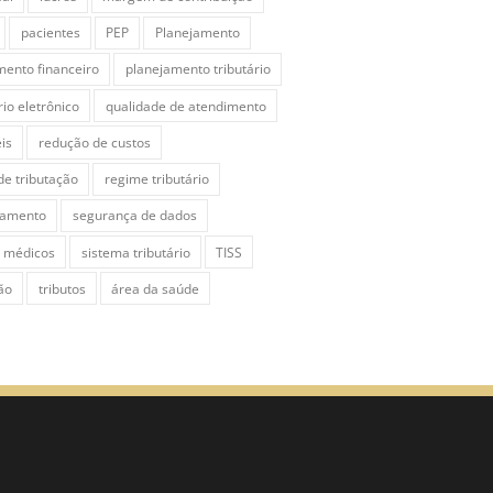
pacientes
PEP
Planejamento
mento financeiro
planejamento tributário
io eletrônico
qualidade de atendimento
is
redução de custos
de tributação
regime tributário
namento
segurança de dados
s médicos
sistema tributário
TISS
ão
tributos
área da saúde