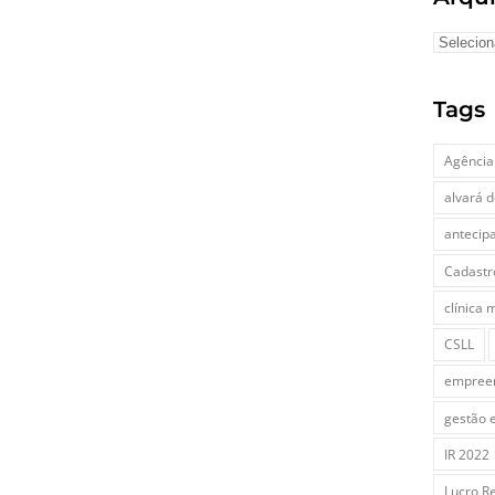
Tags
Agência
alvará 
antecip
Cadastr
clínica 
CSLL
empree
gestão 
IR 2022
Lucro R