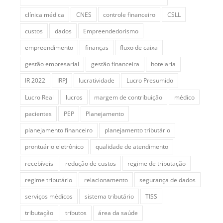
clínica médica
CNES
controle financeiro
CSLL
custos
dados
Empreendedorismo
empreendimento
finanças
fluxo de caixa
gestão empresarial
gestão financeira
hotelaria
IR 2022
IRPJ
lucratividade
Lucro Presumido
Lucro Real
lucros
margem de contribuição
médico
pacientes
PEP
Planejamento
planejamento financeiro
planejamento tributário
prontuário eletrônico
qualidade de atendimento
recebíveis
redução de custos
regime de tributação
regime tributário
relacionamento
segurança de dados
serviços médicos
sistema tributário
TISS
tributação
tributos
área da saúde