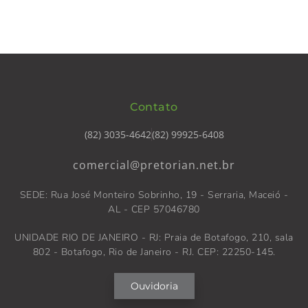
Contato
(82) 3035-4642
(82) 99925-6408
comercial@pretorian.net.br
SEDE: Rua José Monteiro Sobrinho, 19 - Serraria, Maceió -
AL - CEP 57046780
UNIDADE RIO DE JANEIRO - RJ: Praia de Botafogo, 210, sala
802 - Botafogo, Rio de Janeiro - RJ. CEP: 22250-145.
Ouvidoria