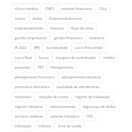
clínica médica
CNES
controle financeiro
CSLL
custos
dados
Empreendedorismo
empreendimento
finanças
fluxo de caixa
gestão empresarial
gestão financeira
hotelaria
IR 2022
IRPJ
lucratividade
Lucro Presumido
Lucro Real
lucros
margem de contribuição
médico
pacientes
PEP
Planejamento
planejamento financeiro
planejamento tributário
prontuário eletrônico
qualidade de atendimento
recebíveis
redução de custos
regime de tributação
regime tributário
relacionamento
segurança de dados
serviços médicos
sistema tributário
TISS
tributação
tributos
área da saúde