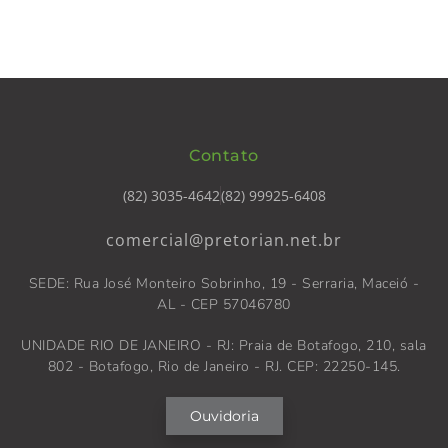
Contato
(82) 3035-4642
(82) 99925-6408
comercial@pretorian.net.br
SEDE: Rua José Monteiro Sobrinho, 19 - Serraria, Maceió -
AL - CEP 57046780
UNIDADE RIO DE JANEIRO - RJ: Praia de Botafogo, 210, sala
802 - Botafogo, Rio de Janeiro - RJ. CEP: 22250-145.
Ouvidoria