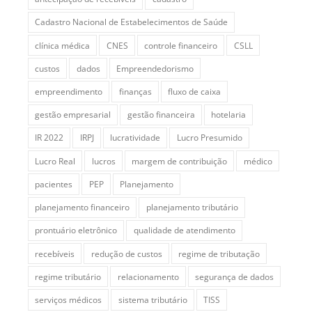
Cadastro Nacional de Estabelecimentos de Saúde
clínica médica
CNES
controle financeiro
CSLL
custos
dados
Empreendedorismo
empreendimento
finanças
fluxo de caixa
gestão empresarial
gestão financeira
hotelaria
IR 2022
IRPJ
lucratividade
Lucro Presumido
Lucro Real
lucros
margem de contribuição
médico
pacientes
PEP
Planejamento
planejamento financeiro
planejamento tributário
prontuário eletrônico
qualidade de atendimento
recebíveis
redução de custos
regime de tributação
regime tributário
relacionamento
segurança de dados
serviços médicos
sistema tributário
TISS