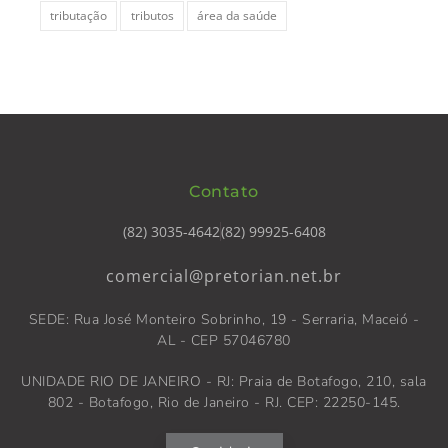
tributação
tributos
área da saúde
Contato
(82) 3035-4642
(82) 99925-6408
comercial@pretorian.net.br
SEDE: Rua José Monteiro Sobrinho, 19 - Serraria, Maceió -
AL - CEP 57046780
UNIDADE RIO DE JANEIRO - RJ: Praia de Botafogo, 210, sala
802 - Botafogo, Rio de Janeiro - RJ. CEP: 22250-145.