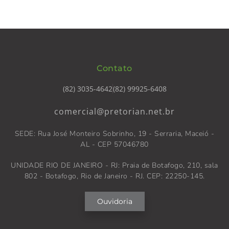
Contato
(82) 3035-4642
(82) 99925-6408
comercial@pretorian.net.br
SEDE: Rua José Monteiro Sobrinho, 19 - Serraria, Maceió -
AL - CEP 57046780
UNIDADE RIO DE JANEIRO - RJ: Praia de Botafogo, 210, sala
802 - Botafogo, Rio de Janeiro - RJ. CEP: 22250-145.
Ouvidoria