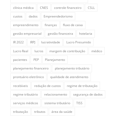
clínica médica
CNES
controle financeiro
CSLL
custos
dados
Empreendedorismo
empreendimento
finanças
fluxo de caixa
gestão empresarial
gestão financeira
hotelaria
IR 2022
IRPJ
lucratividade
Lucro Presumido
Lucro Real
lucros
margem de contribuição
médico
pacientes
PEP
Planejamento
planejamento financeiro
planejamento tributário
prontuário eletrônico
qualidade de atendimento
recebíveis
redução de custos
regime de tributação
regime tributário
relacionamento
segurança de dados
serviços médicos
sistema tributário
TISS
tributação
tributos
área da saúde