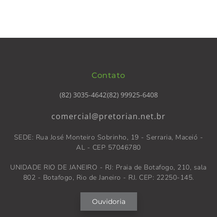
Contato
(82) 3035-4642
(82) 99925-6408
comercial@pretorian.net.br
SEDE: Rua José Monteiro Sobrinho, 19 - Serraria, Maceió -
AL - CEP 57046780
UNIDADE RIO DE JANEIRO - RJ: Praia de Botafogo, 210, sala
802 - Botafogo, Rio de Janeiro - RJ. CEP: 22250-145.
Ouvidoria