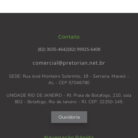
Contato
(82) 3035-4642
(82) 99925-6408
comercial@pretorian.net.br
SEDE: Rua José Monteiro Sobrinho, 19 - Serraria, Maceió -
AL - CEP 57046780
UNIDADE RIO DE JANEIRO - RJ: Praia de Botafogo, 210, sala
802 - Botafogo, Rio de Janeiro - RJ. CEP: 22250-145.
Ouvidoria
Navegação Rápida