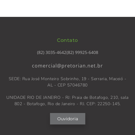
Contato
(82) 3035-4642
(82) 99925-6408
comercial@pretorian.net.br
SEDE: Rua José Monteiro Sobrinho, 19 - Serraria, Maceió -
AL - CEP 57046780
UNIDADE RIO DE JANEIRO - RJ: Praia de Botafogo, 210, sala
802 - Botafogo, Rio de Janeiro - RJ. CEP: 22250-145.
Ouvidoria