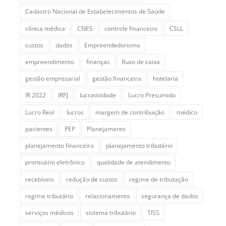
Cadastro Nacional de Estabelecimentos de Saúde
clínica médica
CNES
controle financeiro
CSLL
custos
dados
Empreendedorismo
empreendimento
finanças
fluxo de caixa
gestão empresarial
gestão financeira
hotelaria
IR 2022
IRPJ
lucratividade
Lucro Presumido
Lucro Real
lucros
margem de contribuição
médico
pacientes
PEP
Planejamento
planejamento financeiro
planejamento tributário
prontuário eletrônico
qualidade de atendimento
recebíveis
redução de custos
regime de tributação
regime tributário
relacionamento
segurança de dados
serviços médicos
sistema tributário
TISS