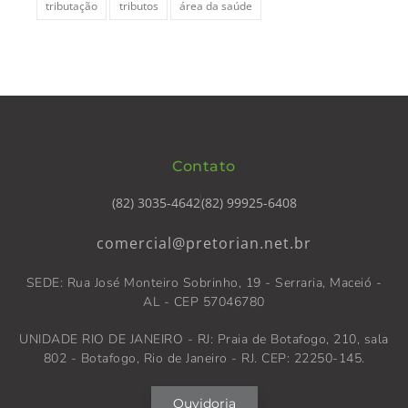
tributação
tributos
área da saúde
Contato
(82) 3035-4642
(82) 99925-6408
comercial@pretorian.net.br
SEDE: Rua José Monteiro Sobrinho, 19 - Serraria, Maceió -
AL - CEP 57046780
UNIDADE RIO DE JANEIRO - RJ: Praia de Botafogo, 210, sala
802 - Botafogo, Rio de Janeiro - RJ. CEP: 22250-145.
Ouvidoria