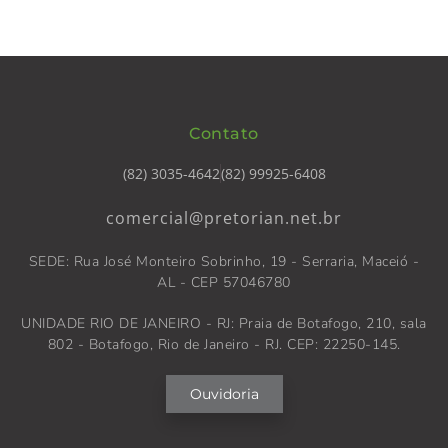
Contato
(82) 3035-4642
(82) 99925-6408
comercial@pretorian.net.br
SEDE: Rua José Monteiro Sobrinho, 19 - Serraria, Maceió -
AL - CEP 57046780
UNIDADE RIO DE JANEIRO - RJ: Praia de Botafogo, 210, sala
802 - Botafogo, Rio de Janeiro - RJ. CEP: 22250-145.
Ouvidoria