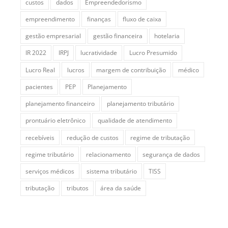
custos
dados
Empreendedorismo
empreendimento
finanças
fluxo de caixa
gestão empresarial
gestão financeira
hotelaria
IR 2022
IRPJ
lucratividade
Lucro Presumido
Lucro Real
lucros
margem de contribuição
médico
pacientes
PEP
Planejamento
planejamento financeiro
planejamento tributário
prontuário eletrônico
qualidade de atendimento
recebíveis
redução de custos
regime de tributação
regime tributário
relacionamento
segurança de dados
serviços médicos
sistema tributário
TISS
tributação
tributos
área da saúde