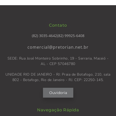
Contato
(82) 3035-4642
(82) 99925-6408
comercial@pretorian.net.br
SEDE: Rua José Monteiro Sobrinho, 19 - Serraria, Maceió -
AL - CEP 57046780
UNIDADE RIO DE JANEIRO - RJ: Praia de Botafogo, 210, sala
802 - Botafogo, Rio de Janeiro - RJ. CEP: 22250-145.
Ouvidoria
Navegação Rápida