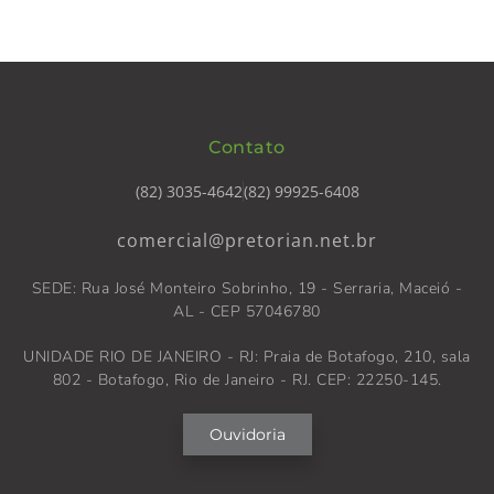
Contato
(82) 3035-4642
(82) 99925-6408
comercial@pretorian.net.br
SEDE: Rua José Monteiro Sobrinho, 19 - Serraria, Maceió -
AL - CEP 57046780
UNIDADE RIO DE JANEIRO - RJ: Praia de Botafogo, 210, sala
802 - Botafogo, Rio de Janeiro - RJ. CEP: 22250-145.
Ouvidoria