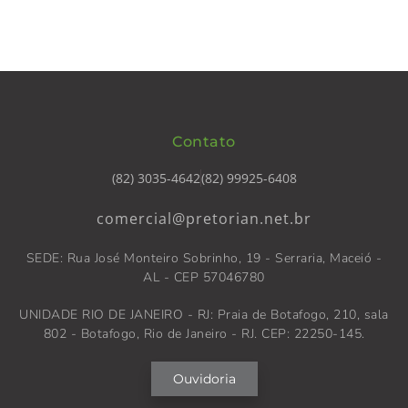
Contato
(82) 3035-4642
(82) 99925-6408
comercial@pretorian.net.br
SEDE: Rua José Monteiro Sobrinho, 19 - Serraria, Maceió -
AL - CEP 57046780
UNIDADE RIO DE JANEIRO - RJ: Praia de Botafogo, 210, sala
802 - Botafogo, Rio de Janeiro - RJ. CEP: 22250-145.
Ouvidoria