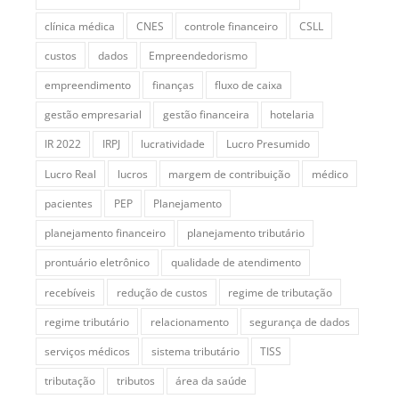
clínica médica
CNES
controle financeiro
CSLL
custos
dados
Empreendedorismo
empreendimento
finanças
fluxo de caixa
gestão empresarial
gestão financeira
hotelaria
IR 2022
IRPJ
lucratividade
Lucro Presumido
Lucro Real
lucros
margem de contribuição
médico
pacientes
PEP
Planejamento
planejamento financeiro
planejamento tributário
prontuário eletrônico
qualidade de atendimento
recebíveis
redução de custos
regime de tributação
regime tributário
relacionamento
segurança de dados
serviços médicos
sistema tributário
TISS
tributação
tributos
área da saúde