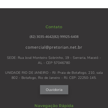
Contato
(82) 3035-4642
(82) 99925-6408
comercial@pretorian.net.br
SEDE: Rua José Monteiro Sobrinho, 19 - Serraria, Maceió -
AL - CEP 57046780
UNIDADE RIO DE JANEIRO - RJ: Praia de Botafogo, 210, sala
802 - Botafogo, Rio de Janeiro - RJ. CEP: 22250-145.
Ouvidoria
Navegação Rápida